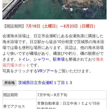
【開設期間】
7月18日（土曜日）～8月23日（日曜日）
会瀬海水浴場は、日立市会瀬町にある会瀬魚港に隣接した
海水浴場です。日立駅から徒歩10分程度で茨城県の海水浴
場では最も便利な場所にあります。浜辺は、他の海水浴場
より狭いですが磯場があり、磯遊びや釣り、磯の観察がで
きます。
トイレ、シャワー、駐車場
も整備されており
海水
浴穴場スポット
です。
写真をクリックする
VRツアー
をご覧いただけます。
茨城県日立市会瀬町１丁目１３
所在地
開設期間
7月中旬～8月下旬
常磐自動車道：日立中央ＩＣより15分
車でアクセス