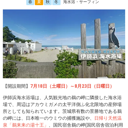
春
夏
秋
冬
海水浴・サーフィン
【開設期間】
7月18日（土曜日）～8月23日（日曜日）
伊師浜海水浴場は、人気観光地の鵜の岬に隣接した海水浴
場で、周辺はアカウミガメの太平洋側ふ化北限地の産卵場
所としても知られています。茨城県有数の景勝地である鵜
の岬には、日本唯一のウミウの捕獲施設や、
日帰り天然温
泉「鵜来来の湯十王」
、国民宿舎鵜の岬(国民宿舎宿泊利用