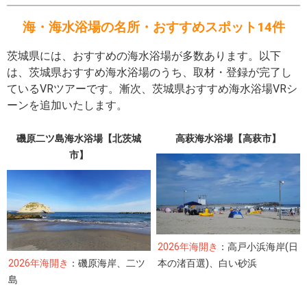
2024.07.26
高萩市の高萩海水浴場の場所の変更のお知らせ
海・海水浴場の名所・おすすめスポット14件
茨城県には、おすすめの海水浴場が多数あります。以下
は、茨城県おすすめ海水浴場のうち、取材・登録が完了し
ているVRツアーです。漸次、茨城県おすすめ海水浴場VRシ
ーンを追加いたします。
磯原二ツ島海水浴場【北茨城
高萩海水浴場【高萩市】
市】
2026年海開き
：高戸小浜海岸(日
2026年海開き
：磯原海岸、二ツ
本の渚百選)、白い砂浜
島