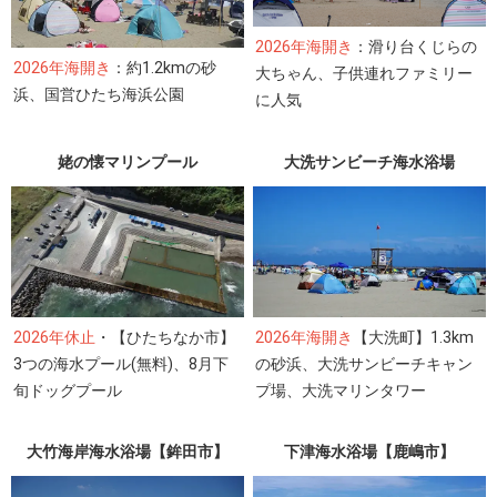
2026年海開き
：滑り台くじらの
2026年海開き
：約1.2kmの砂
大ちゃん、子供連れファミリー
浜、国営ひたち海浜公園
に人気
姥の懐マリンプール
大洗サンビーチ海水浴場
2026年休止
・【ひたちなか市】
2026年海開き
【大洗町】1.3km
3つの海水プール(無料)、8月下
の砂浜、大洗サンビーチキャン
旬ドッグプール
プ場、大洗マリンタワー
大竹海岸海水浴場【鉾田市】
下津海水浴場【鹿嶋市】