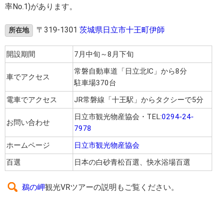
率No.1)があります。
〒319-1301
茨城県日立市十王町伊師
所在地
開設期間
7月中旬～8月下旬
常磐自動車道「日立北IC」から8分
車でアクセス
駐車場370台
電車でアクセス
JR常磐線「十王駅」からタクシーで5分
日立市観光物産協会・TEL:
0294-24-
お問い合わせ
7978
ホームページ
日立市観光物産協会
百選
日本の白砂青松百選、快水浴場百選
鵜の岬
観光VRツアーの説明もご覧ください。