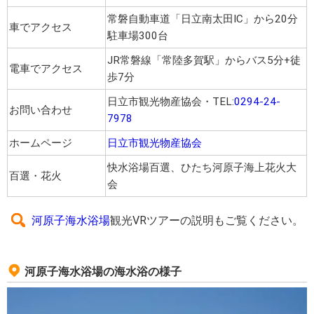
常磐自動車道「日立南太田IC」から20分
車でアクセス
駐車場300台
JR常磐線「常陸多賀駅」からバス5分+徒
電車でアクセス
歩7分
日立市観光物産協会・TEL:
0294-24-
お問い合わせ
7978
ホームページ
日立市観光物産協会
快水浴場百選、ひたち河原子海上花火大
百選・花火
会
河原子海水浴場
観光VRツアーの説明もご覧ください。
河原子海水浴場の海水浴の様子