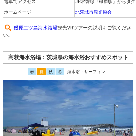
電車でアクセス
JR常磐線「磯原駅」からタク
ホームページ
北茨城市観光協会
磯原二ツ島海水浴場
観光VRツアーの説明もご覧くださ
い。
高萩海水浴場：茨城県の海水浴おすすめスポット
春
夏
秋
冬
海水浴・サーフィン