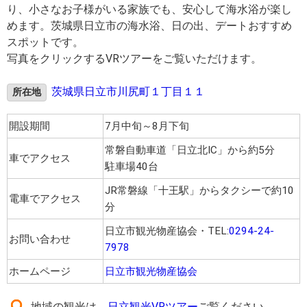
り、小さなお子様がいる家族でも、安心して海水浴が楽し
めます。茨城県日立市の海水浴、日の出、デートおすすめ
スポットです。
写真をクリックするVRツアーをご覧いただけます。
茨城県日立市川尻町１丁目１１
所在地
開設期間
7月中旬～8月下旬
常磐自動車道「日立北IC」から約5分
車でアクセス
駐車場40台
JR常磐線「十王駅」からタクシーで約10
電車でアクセス
分
日立市観光物産協会・TEL:
0294-24-
お問い合わせ
7978
ホームページ
日立市観光物産協会
地域の観光は、
日立観光VRツアー
ご覧ください。