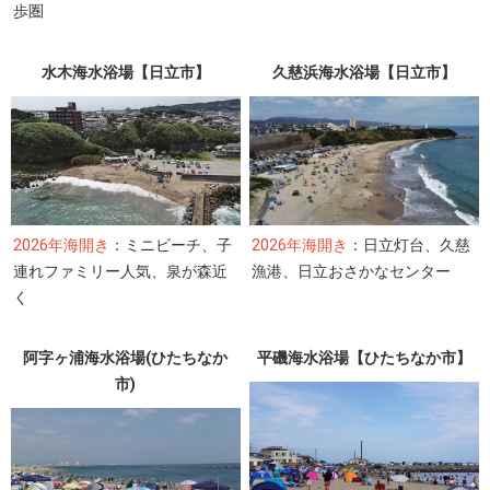
歩圏
水木海水浴場【日立市】
久慈浜海水浴場【日立市】
2026年海開き
：ミニビーチ、子
2026年海開き
：日立灯台、久慈
連れファミリー人気、泉が森近
漁港、日立おさかなセンター
く
阿字ヶ浦海水浴場(ひたちなか
平磯海水浴場【ひたちなか市】
市)