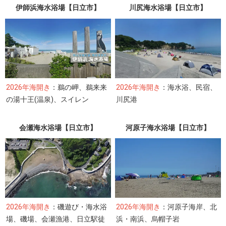
伊師浜海水浴場【日立市】
川尻海水浴場【日立市】
2026年海開き
：鵜の岬、鵜来来
2026年海開き
：海水浴、民宿、
の湯十王(温泉)、スイレン
川尻港
会瀬海水浴場【日立市】
河原子海水浴場【日立市】
2026年海開き
：磯遊び・海水浴
2026年海開き
：河原子海岸、北
場、磯場、会瀬漁港、日立駅徒
浜・南浜、烏帽子岩