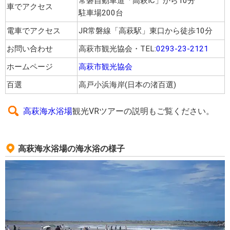
常磐自動車道「高萩IC」から10分
車でアクセス
駐車場200台
電車でアクセス
JR常磐線「高萩駅」東口から徒歩10分
お問い合わせ
高萩市観光協会・TEL:
0293-23-2121
ホームページ
高萩市観光協会
百選
高戸小浜海岸(日本の渚百選)
高萩海水浴場
観光VRツアーの説明もご覧ください。
高萩海水浴場の海水浴の様子