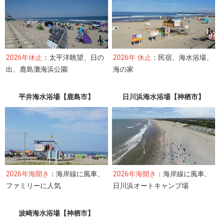
2026年休止
：太平洋眺望、日の
2026年 休止
：民宿、海水浴場、
出、鹿島灘海浜公園
海の家
平井海水浴場【鹿島市】
日川浜海水浴場【神栖市】
2026年海開き
：海岸線に風車、
2026年海開き
：海岸線に風車、
ファミリーに人気
日川浜オートキャンプ場
波崎海水浴場【神栖市】